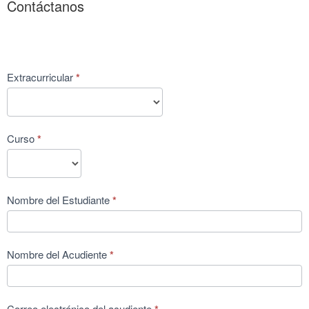
Contáctanos
Extracurriculares
Extracurricular
*
Curso
*
Nombre del Estudiante
*
Nombre del Acudiente
*
Correo electrónico del acudiente