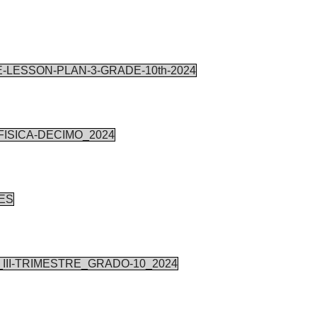
-LESSON-PLAN-3-GRADE-10th-2024
FISICA-DECIMO_2024
TES
II-TRIMESTRE_GRADO-10_2024