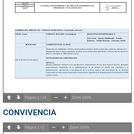
Página
1
/
14
Zoom
100%
CONVIVENCIA
Página
1
/
2
Zoom
100%