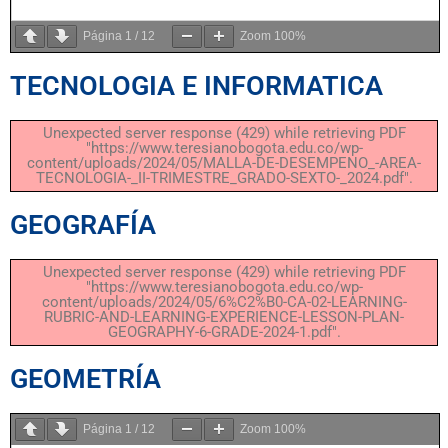
Página
1
/
12
Zoom
100%
TECNOLOGIA E INFORMATICA
Unexpected server response (429) while retrieving PDF
"https://www.teresianobogota.edu.co/wp-
content/uploads/2024/05/MALLA-DE-DESEMPENO_-AREA-
TECNOLOGIA-_II-TRIMESTRE_GRADO-SEXTO-_2024.pdf".
GEOGRAFÍA
Unexpected server response (429) while retrieving PDF
"https://www.teresianobogota.edu.co/wp-
content/uploads/2024/05/6%C2%B0-CA-02-LEARNING-
RUBRIC-AND-LEARNING-EXPERIENCE-LESSON-PLAN-
GEOGRAPHY-6-GRADE-2024-1.pdf".
GEOMETRÍA
Página
1
/
12
Zoom
100%