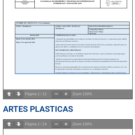
Página
1
/
12
Zoom
100%
ARTES PLASTICAS
Página
1
/
14
Zoom
100%