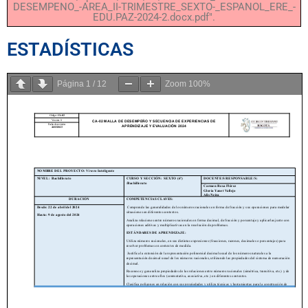
DESEMPENO_-AREA_II-TRIMESTRE_SEXTO-_ESPANOL_ERE_-
EDU.PAZ-2024-2.docx.pdf".
ESTADÍSTICAS
Página
1
/
12
Zoom
100%