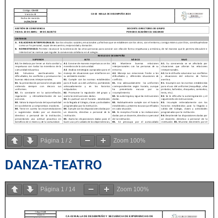
Página
1
/
2
Zoom
100%
DANZA-TEATRO
Página
1
/
14
Zoom
100%