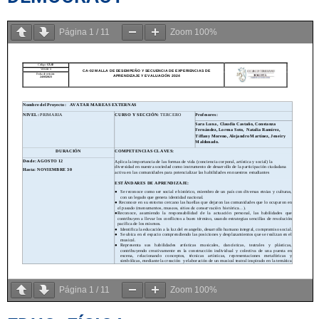
Página
1
/
11
Zoom
100%
Página
1
/
11
Zoom
100%