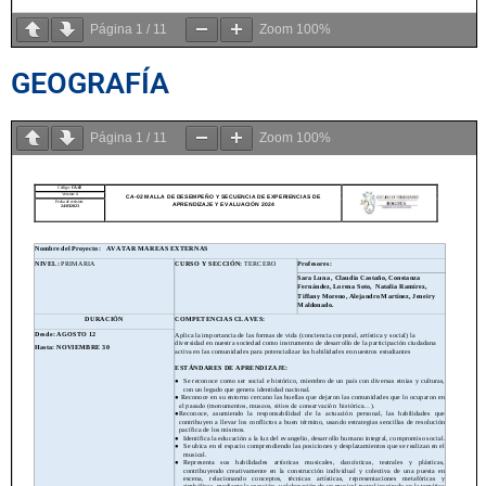
Página
1
/
11
Zoom
100%
GEOGRAFÍA
Página
1
/
11
Zoom
100%