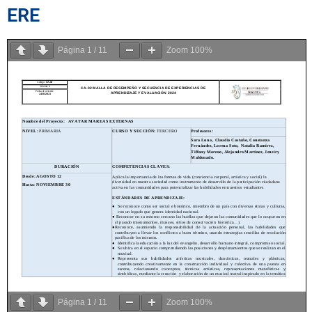
ERE
Página
1
/
11
Zoom
100%
Página
1
/
11
Zoom
100%