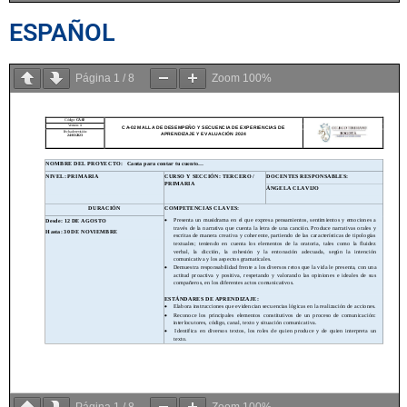
ESPAÑOL
Página
1
/
8
Zoom
100%
Página
1
/
8
Zoom
100%