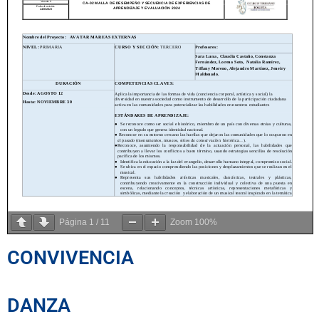
Página
1
/
11
Zoom
100%
CONVIVENCIA
DANZA