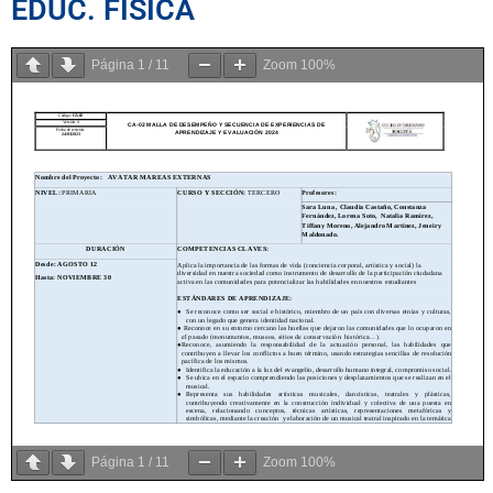
EDUC. FÍSICA
Página
1
/
11
Zoom
100%
Página
1
/
11
Zoom
100%