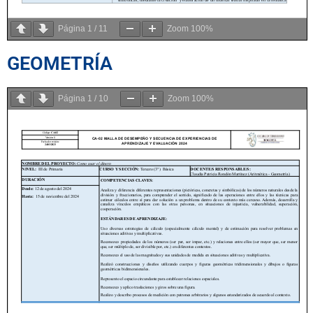
Página
1
/
11
Zoom
100%
GEOMETRÍA
Página
1
/
10
Zoom
100%