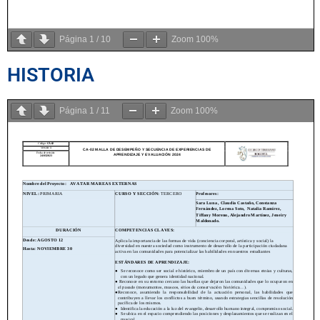
Página
1
/
10
Zoom
100%
HISTORIA
Página
1
/
11
Zoom
100%