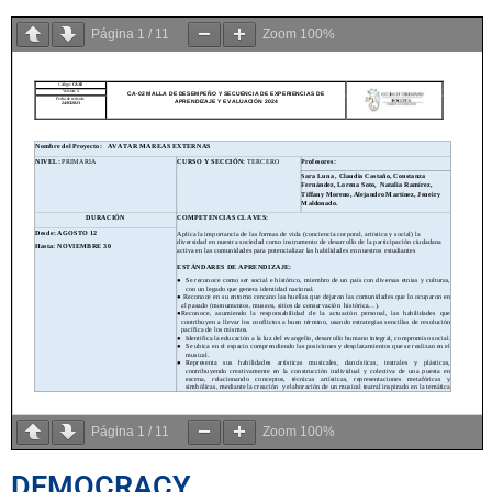
Página
1
/
11
Zoom
100%
Página
1
/
11
Zoom
100%
DEMOCRACY