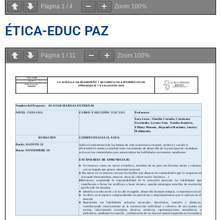
Página
1
/
4
Zoom
100%
ÉTICA-EDUC PAZ
Página
1
/
11
Zoom
100%