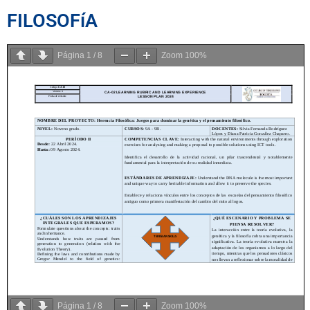
FILOSOFíA
Página
1
/
8
Zoom
100%
Página
1
/
8
Zoom
100%