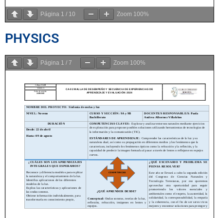
Página
1
/
10
Zoom
100%
PHYSICS
Página
1
/
7
Zoom
100%