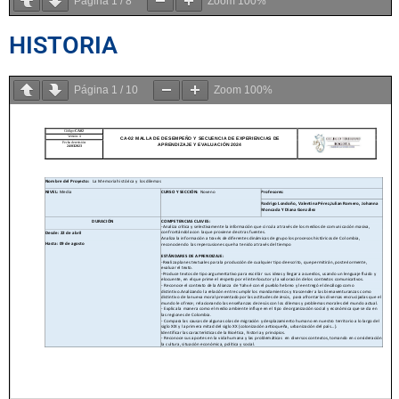
Página
1
/
8
Zoom
100%
HISTORIA
Página
1
/
10
Zoom
100%