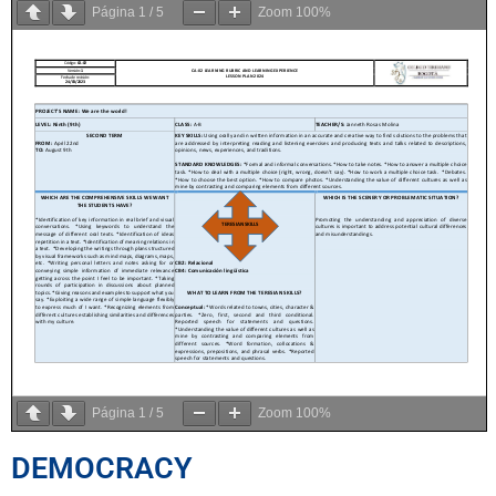
Página
1
/
5
Zoom
100%
Página
1
/
5
Zoom
100%
DEMOCRACY