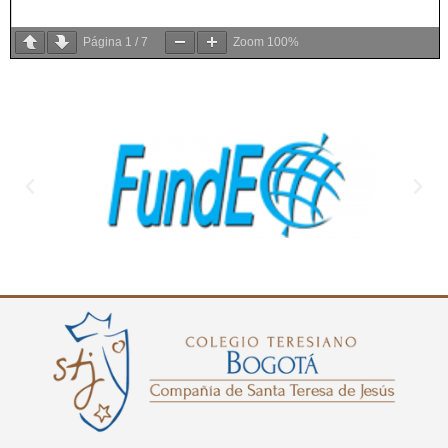
Página
1
/
7
Zoom
100%