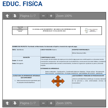
EDUC. FISíCA
Página
1
/
7
Zoom
100%
Página
1
/
7
Zoom
100%