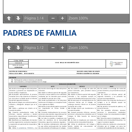
Página
1
/
4
Zoom
100%
PADRES DE FAMILIA
Página
1
/
2
Zoom
100%