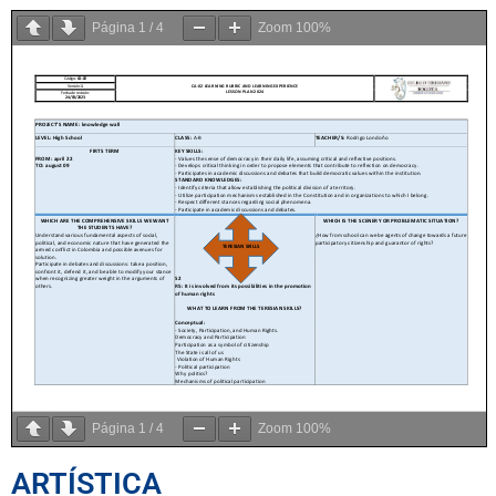
Página
1
/
4
Zoom
100%
Página
1
/
4
Zoom
100%
ARTÍSTICA