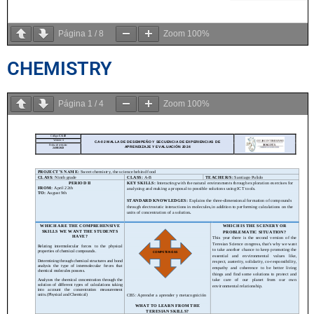
Página
1
/
8
Zoom
100%
CHEMISTRY
Página
1
/
4
Zoom
100%