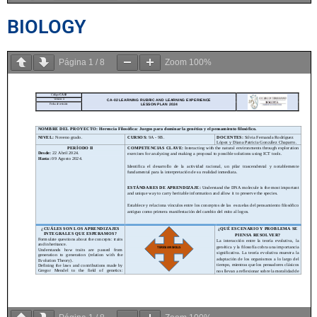
BIOLOGY
Página
1
/
8
Zoom
100%