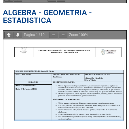
ALGEBRA - GEOMETRIA -
ESTADISTICA
Página
1
/
10
Zoom
100%