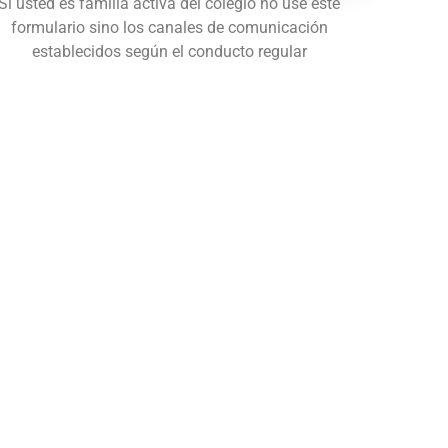
Si usted es familia activa del colegio no use este
formulario sino los canales de comunicación
establecidos según el conducto regular