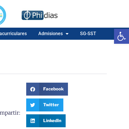
Ab
acurriculares
Admisiones
SG-SST
Facebook
Twitter
mpartir:
LinkedIn