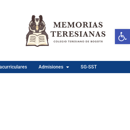
Ab
acurriculares
Admisiones
SG-SST